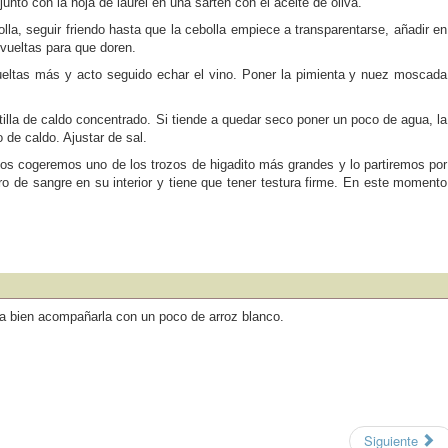
 junto con la hoja de laurel en una sartén con el aceite de oliva.
bolla, seguir friendo hasta que la cebolla empiece a transparentarse, añadir en
vueltas para que doren.
vueltas más y acto seguido echar el vino. Poner la pimienta y nuez moscada
illa de caldo concentrado. Si tiende a quedar seco poner un poco de agua, la
 de caldo. Ajustar de sal.
os cogeremos uno de los trozos de higadito más grandes y lo partiremos por
tro de sangre en su interior y tiene que tener testura firme. En este momento
a bien acompañarla con un poco de arroz blanco.
Siguiente