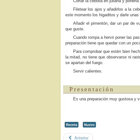
Cortar la cebolla en juliana y ponerla
Filetear los ajos y añadirlos a la ce
este momento los higaditos y darle unas 
Añadir el pimentón, dar un par de 
que guste.
Cuando rompa a hervir poner las past
preparación tiene que quedar con un poco
Para comprobar que estén bien hech
la mitad, no tiene que observarse ni ras
se apartan del fuego.
Servir calientes.
Presentación
Es una preparación muy gustosa y v
Receta
Nuevo
Anterior