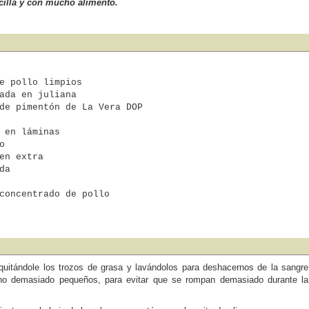
ncilla y con mucho alimento.
e pollo limpios
ada en juliana
de pimentón de La Vera DOP
 en láminas
o
en extra
da
concentrado de pollo
, quitándole los trozos de grasa y lavándolos para deshacernos de la sangre
 no demasiado pequeños, para evitar que se rompan demasiado durante la