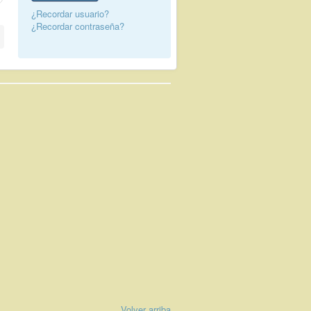
¿Recordar usuario?
¿Recordar contraseña?
Volver arriba