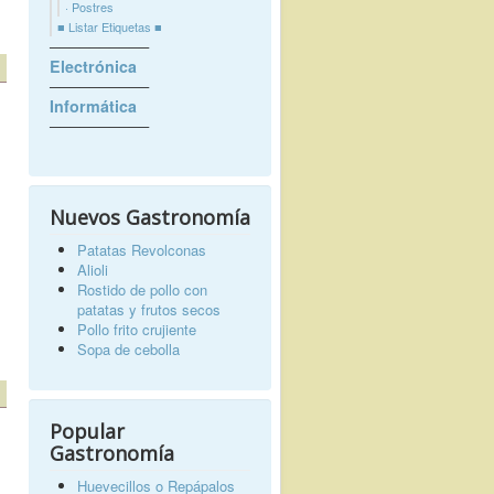
· Postres
■ Listar Etiquetas ■
──────────
Electrónica
──────────
Informática
──────────
Nuevos Gastronomía
Patatas Revolconas
Alioli
Rostido de pollo con
patatas y frutos secos
Pollo frito crujiente
Sopa de cebolla
Popular
Gastronomía
Huevecillos o Repápalos