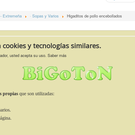
- Extremeña
· Sopas y Varios
Higaditos de pollo encebollados
a cookies y tecnologías similares.
gador, usted acepta su uso.
Saber más
s propias
que son utilizadas:
arios.
página.