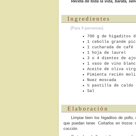
Receta de toda la vida, barata, se
Ingredientes
(Para 4 personas)
700 g de higaditos d
1 cebolla grande pic
1 cucharada de café 
1 hoja de laurel
3 o 4 dientes de ajo
1 vaso de vino blanc
Aceite de oliva virg
Pimienta recién moli
Nuez moscada
½ pastilla de caldo 
Sal
Elaboración
Limpiar bien los higaditos de pollo
que puedan tener. Cortarlos en trozos
cocción.